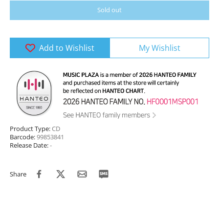
Sold out
Add to Wishlist
My Wishlist
Product Type:
CD
Barcode:
99853841
Release Date:
-
Share