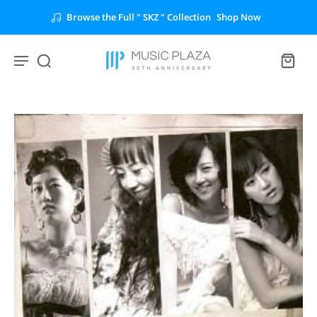
Browse the Full " SKZ " Collection
Shop Now