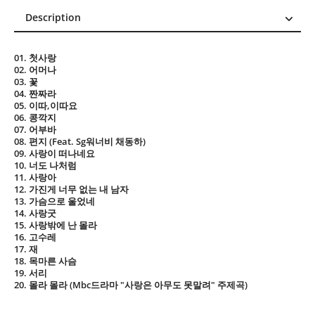
Description
Description
01. 첫사랑
Reviews (0)
02. 어머나
03. 꽃
04. 짠짜라
05. 이따,이따요
06. 콩깍지
07. 어부바
08. 편지 (Feat. Sg워너비 채동하)
09. 사랑이 떠나네요
10. 너도 나처럼
11. 사랑아
12. 가진게 너무 없는 내 남자
13. 가슴으로 울었네
14. 사랑굿
15. 사랑밖에 난 몰라
16. 고수레
17. 재
18. 목마른 사슴
19. 서리
20. 몰라 몰라 (Mbc드라마 "사랑은 아무도 못말려" 주제곡)