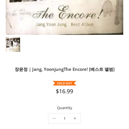
장윤정 | Jang, YoonjungThe Encore! [베스트 앨범]
SOLD OUT
$16.99
Quantity