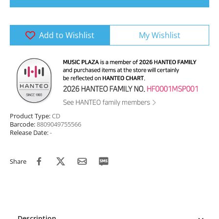
Add to Wishlist
My Wishlist
Product Type:
CD
Barcode:
8809049755566
Release Date:
-
Share
Description