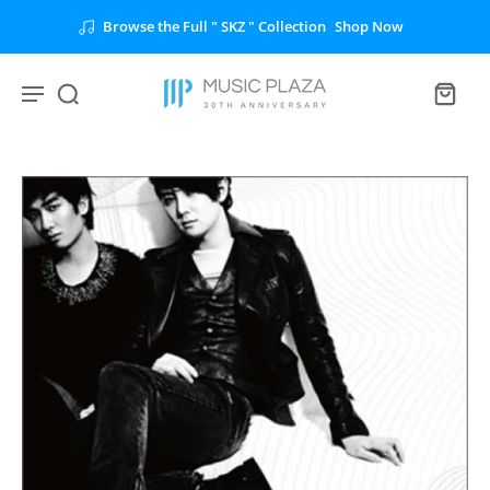
Browse the Full " SKZ " Collection
Shop Now