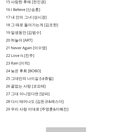
15 사랑한 후에 [전인권]
16 I Believe [신승훈]
17 내 안의 그녀 [성시경]
18 그 때로 돌아가는게 [김조한]
19 일생동안 [김범수]
20 하늘아 [ART]
21 Never Again [이수영]
22 Love Is [진주]
23 Rain [이적]
24 늦은 후회 [BOBO]
25 그대만의 나이길 [내츄럴]
26 끝없는 사랑 [코요테]
27 그대 아니었다면 [양파]
28 다시 태어나도 [김돈규&에스더]
29 우리 사랑 이대로 [주영훈&이혜진]