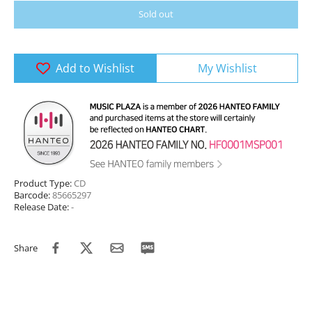
Sold out
Add to Wishlist
My Wishlist
Product Type:
CD
Barcode:
85665297
Release Date:
-
Share