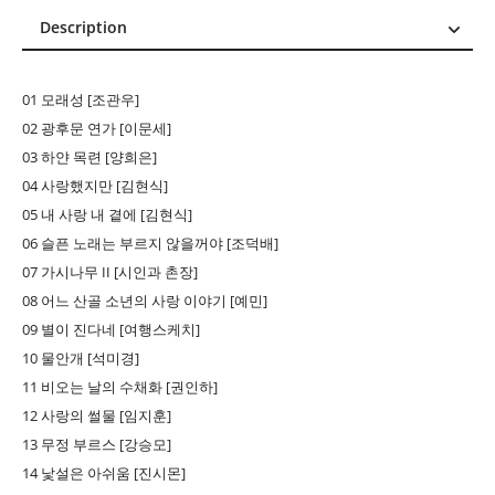
Description
Description
Reviews (0)
01 모래성 [조관우]
02 광후문 연가 [이문세]
03 하얀 목련 [양희은]
04 사랑했지만 [김현식]
05 내 사랑 내 곁에 [김현식]
06 슬픈 노래는 부르지 않을꺼야 [조덕배]
07 가시나무 II [시인과 촌장]
08 어느 산골 소년의 사랑 이야기 [예민]
09 별이 진다네 [여행스케치]
10 물안개 [석미경]
11 비오는 날의 수채화 [권인하]
12 사랑의 썰물 [임지훈]
13 무정 부르스 [강승모]
14 낯설은 아쉬움 [진시몬]