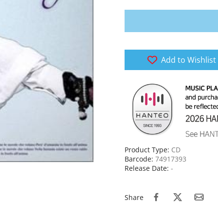
Add to Wishlist
Product Type:
CD
Barcode:
74917393
Release Date:
-
Share