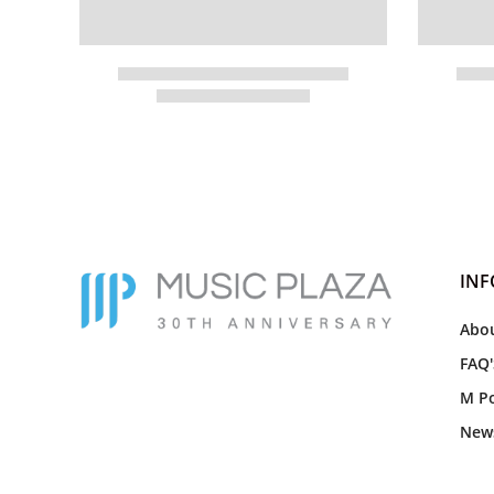
IN
Abou
FAQ'
M Po
New