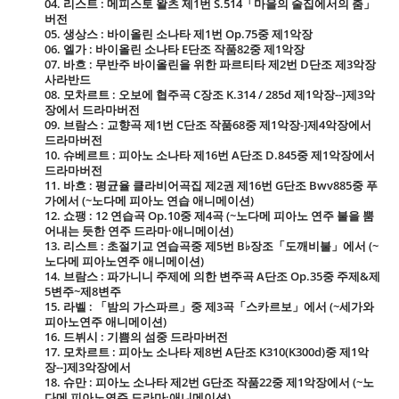
04. 리스트 : 메피스토 왈츠 제1번 S.514「마을의 술집에서의 춤」
버전
05. 생상스 : 바이올린 소나타 제1번 Op.75중 제1악장
06. 엘가 : 바이올린 소나타 E단조 작품82중 제1악장
07. 바흐 : 무반주 바이올린을 위한 파르티타 제2번 D단조 제3악장
사라반드
08. 모차르트 : 오보에 협주곡 C장조 K.314 / 285d 제1악장--]제3악
장에서 드라마버전
09. 브람스 : 교향곡 제1번 C단조 작품68중 제1악장-]제4악장에서
드라마버전
10. 슈베르트 : 피아노 소나타 제16번 A단조 D.845중 제1악장에서
드라마버전
11. 바흐 : 평균율 클라비어곡집 제2권 제16번 G단조 Bwv885중 푸
가에서 (~노다메 피아노 연습 애니메이션)
12. 쇼팽 : 12 연습곡 Op.10중 제4곡 (~노다메 피아노 연주 불을 뿜
어내는 듯한 연주 드라마·애니메이션)
13. 리스트 : 초절기교 연습곡중 제5번 B♭장조「도깨비불」에서 (~
노다메 피아노연주 애니메이션)
14. 브람스 : 파가니니 주제에 의한 변주곡 A단조 Op.35중 주제&제
5변주~제8변주
15. 라벨 : 「밤의 가스파르」중 제3곡「스카르보」에서 (~세가와
피아노연주 애니메이션)
16. 드뷔시 : 기쁨의 섬중 드라마버전
17. 모차르트 : 피아노 소나타 제8번 A단조 K310(K300d)중 제1악
장--]제3악장에서
18. 슈만 : 피아노 소나타 제2번 G단조 작품22중 제1악장에서 (~노
다메 피아노연주 드라마·애니메이션)