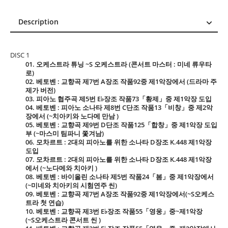
Description
Description
Reviews (0)
DISC 1
01. 오케스트라 튜닝 ~S 오케스트라 (콘서트 마스터 : 미네 류우타
로)
02. 베토벤 : 교향곡 제7번 A장조 작품92중 제1악장에서 (드라마 주
제가 버전)
03. 피아노 협주곡 제5번 E♭장조 작품73「황제」중 제1악장 도입
04. 베토벤 : 피아노 소나타 제8번 C단조 작품13「비창」중 제2악
장에서 (~치아키와 노다메 만남 )
05. 베토벤 : 교향곡 제9번 D단조 작품125「합창」중 제1악장 도입
부 (~마스미 팀파니 쫓겨남)
06. 모차르트 : 2대의 피아노를 위한 소나타 D장조 K.448 제1악장
도입
07. 모차르트 : 2대의 피아노를 위한 소나타 D장조 K.448 제1악장
에서 (~노다메와 치아키 )
08. 베토벤 : 바이올린 소나타 제5번 작품24「봄」중 제1악장에서
(~미네와 치아키의 시험연주 씬)
09. 베토벤 : 교향곡 제7번 A장조 작품92중 제1악장에서(~S오케스
트라 첫 연습)
10. 베토벤 : 교향곡 제3번 E♭장조 작품55「영웅」중~제1악장
(~S오케스트라 콘서트 씬 )