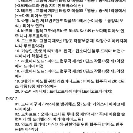
11. 베토벤 : 교향곡 제3번 E♭장조 작품55「영웅」중~제2악장에서
(~S오케스트라 연습 지미 헨드릭스식 씬)
12. 베토벤 : 교향곡 제3번 E♭장조 작품55「영웅」중~제1악장에서
(~노다메 피아노 연주)
13. 쇼팽 : 녹턴 제15번 F단조 작품55-1에서 (~이사장 「동양의 보
석」피아노 연주)
14. 바르톡 : 알레그로·바르바로 Bb63, Sz / 49 (~노다메 피아노 연
주 니나 루트음악제)
15. 드보르작 : 교향곡 제5번 F장조 작품76중 제1악장 (~치아키지휘
니나 루트음악제)
16. 거슈인 (핫토리 타카유키 편곡) : 랩소디인 블루 드라마 버전 (~
피아니카 학원제 씬)
17. 라흐마니노프 : 피아노 협주곡 제2번 C단조 작품18중 제1악장
에서 드라마 버전
18. 라흐마니노프 : 피아노 협주곡 제2번 C단조 작품18중 제3악장
에서
19. 2대의 피아노를 위한 라흐마니노프 : 피아노 협주곡 제2번 C단
조 작품18중 제1악장에서
20. 카스이=케니체 : 프리고로타의 테마 (프리고로타 마치)
DISC 2
01. 노다 메구미 / Poo타로 방귀체조 중 (노래: 카와스미 아야코 애
니메이션)
02. 모차르트：오페라[코시 판 투테]중 제1막 제11곡[내 마음을 술
렁이게 해]도라벨라의 아리아[피아노 판]
03. 안드레 졸리베 : 타악기와 관현악을 위한 협주곡 [피아노 반주
판]중 제4악장