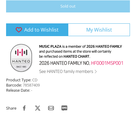
Sold out
Add to Wishlist
My Wishlist
Product Type:
CD
Barcode:
78587409
Release Date:
-
Share