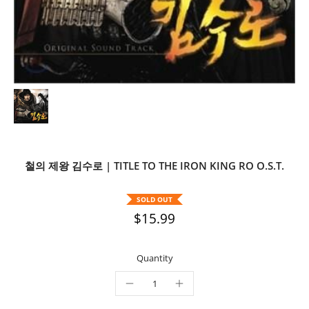
철의 제왕 김수로 | TITLE TO THE IRON KING RO O.S.T.
SOLD OUT
$15.99
Quantity