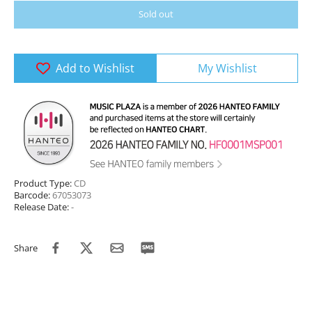
Sold out
Add to Wishlist
My Wishlist
Product Type:
CD
Barcode:
67053073
Release Date:
-
Share