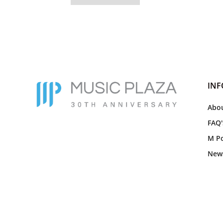
IN
Abou
FAQ'
M Po
New