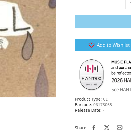
Add to Wishlist
Product Type:
CD
Barcode:
06178065
Release Date:
-
Share