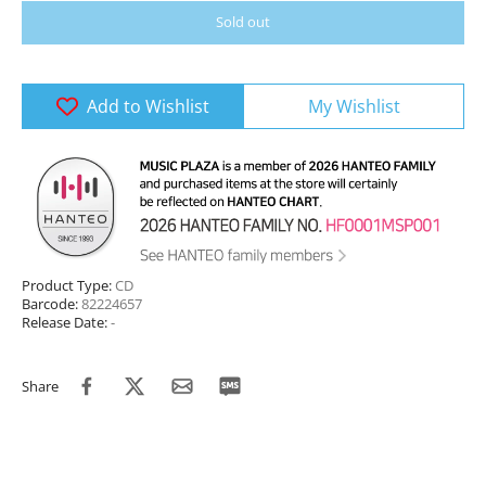
Sold out
Add to Wishlist
My Wishlist
Product Type:
CD
Barcode:
82224657
Release Date:
-
Share