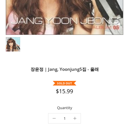
장윤정 | Jang, Yoonjung5집 - 올래
SOLD OUT
$15.99
Quantity