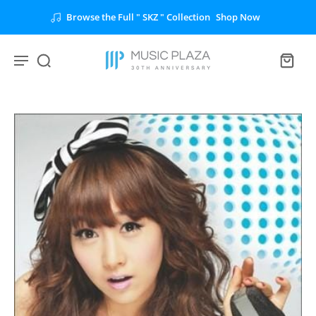
Browse the Full " SKZ " Collection
Shop Now