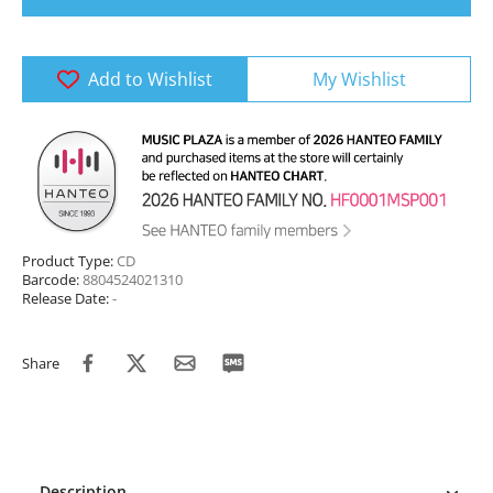
Add to Wishlist
My Wishlist
Product Type:
CD
Barcode:
8804524021310
Release Date:
-
Share
Description