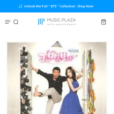
Shop Now
Browse the Full " SKZ " Collection