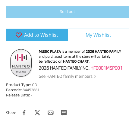
Sold out
Add to Wishlist
My Wishlist
Product Type:
CD
Barcode:
84452881
Release Date:
-
Share