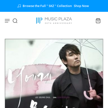
Browse the Full " SKZ " Collection
Shop Now